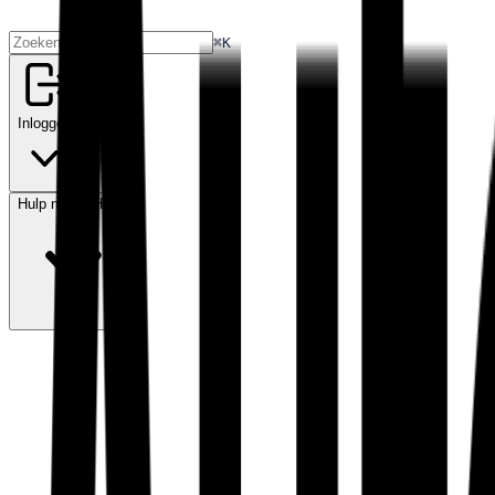
⌘K
Inloggen
Hulp nodig?
Hulp?